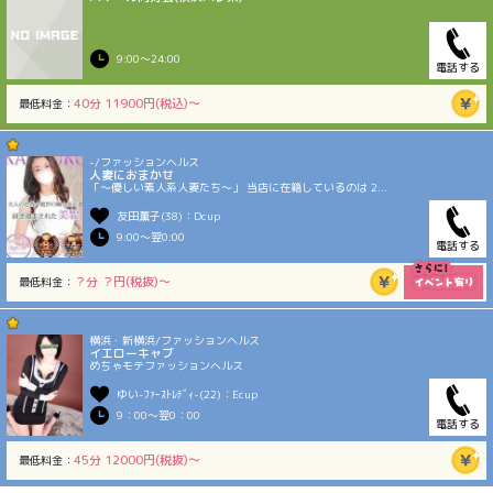
9:00〜24:00
電話する
40分 11900円(税込)〜
最低料金：
-/ファッションヘルス
人妻におまかせ
「〜優しい素人系人妻たち〜」 当店に在籍しているのは 2...
友田薫子(38)：Dcup
9:00〜翌0:00
電話する
？分 ？円(税抜)〜
最低料金：
横浜・新横浜/ファッションヘルス
イエローキャブ
めちゃモテファッションヘルス
ゆい-ﾌｧｰｽﾄﾚﾃﾞｨ-(22)：Ecup
9：00〜翌0：00
電話する
45分 12000円(税抜)〜
最低料金：