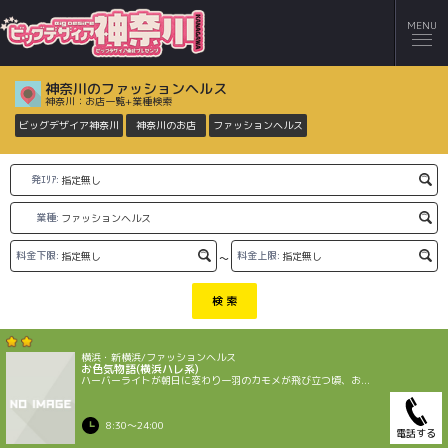
MENU
神奈川のファッションヘルス
神奈川：お店一覧+業種検索
ビッグデザイア神奈川
神奈川のお店
ファッションヘルス
発ｴﾘｱ:
業種:
料金下限:
料金上限:
～
検 索
横浜・新横浜/ファッションヘルス
お色気物語(横浜ハレ系)
ハーバーライトが朝日に変わり一羽のカモメが飛び立つ頃、お...
8:30〜24:00
電話する