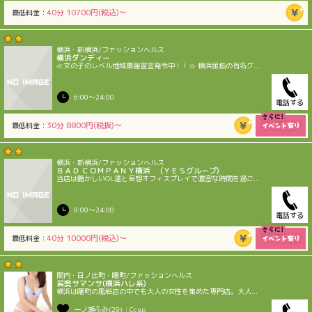
40分 10700円(税込)〜
最低料金：
横浜・新横浜/ファッションヘルス
横浜ダンディー
≪女の子のレベル地域最強宣言発令中！！≫ 横浜屈指の有名グ...
6:00〜24:00
電話する
30分 8800円(税抜)〜
最低料金：
横浜・新横浜/ファッションヘルス
ＢＡＤ ＣＯＭＰＡＮＹ横浜 (ＹＥＳグループ)
当店は艶かしいOL達と妄想オフィスプレイで濃密な時間を過ご...
9:00〜24:00
電話する
40分 10000円(税込)〜
最低料金：
関内・日ノ出町・曙町/ファッションヘルス
若奥サマンサ(横浜ハレ系)
横浜は曙町の風俗店の中でも大人の女性を集めた専門店。大人...
一ノ瀬ふみ(29)：Ccup