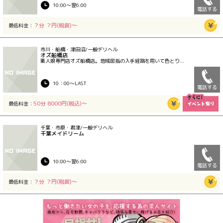
10:00〜翌6:00
電話する
？分 ？円(税抜)〜
最低料金：
市川・船橋・津田沼/一般デリヘル
オズ船橋店
素人娘専門店オズ船橋店。地域屈指の入手経路を用いて色とり...
10：00〜LAST
電話する
50分 8000円(税込)〜
最低料金：
千葉・市原・君津/一般デリヘル
千葉メイドリーム
10:00〜翌6:00
電話する
？分 ？円(税抜)〜
最低料金：