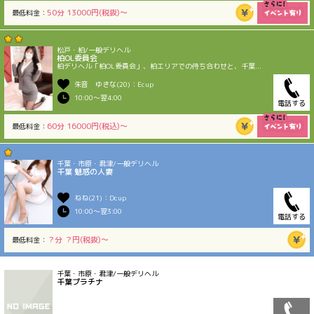
50分 13000円(税抜)〜
最低料金：
松戸・柏/一般デリヘル
柏OL委員会
柏デリヘル「柏OL委員会」、柏エリアでの待ち合わせと、千葉...
朱音 ゆきな(20)：Ecup
10:00〜翌4:00
電話する
60分 16000円(税込)〜
最低料金：
千葉・市原・君津/一般デリヘル
千葉 魅惑の人妻
ねね(21)：Dcup
10:00〜翌3:00
電話する
？分 ？円(税抜)〜
最低料金：
千葉・市原・君津/一般デリヘル
千葉プラチナ