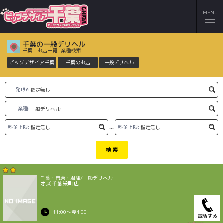
MENU
千葉の一般デリヘル
千葉：お店一覧+業種検索
ビッグデザイア千葉
千葉のお店
一般デリヘル
発ｴﾘｱ:
業種:
料金下限:
料金上限:
～
検 索
千葉・市原・君津/一般デリヘル
オズ千葉栄町店
11:00〜翌4:00
電話する